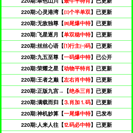
220期:翠色山川【
最牛平特肖
】已更新
220期:心灵港湾【
㈢个半单双
】已更新
220期:无敌独尊【
㈣尾爆中特
】已更新
220期:飞星逐月【
单双稳中特
】已更新
220期:丝丝心语【
⑴行主㈠码
】已更新
220期:九五至尊【
一码爆中特
】已公开
220期:荣耀之星【
动物平特肖
】已更新
220期:王者之巅【
左右肖中特
】已更新
220期:正版九宫→【
绝杀三肖
】已更新
220期:满载而归【
⒊肖加⒈码
】已更新
220期:神机妙算【
一尾爆中特
】已发布
220期:人来人往【
⒓码必中特
】已更新