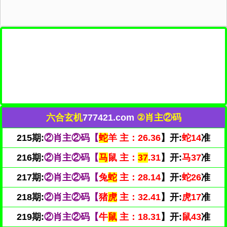
六合玄机
777421.com
②肖主②码
215期:
②肖主②码【
蛇
羊 主：26.36
】开:
蛇14
准
216期:
②肖主②码【
马
鼠 主：
37
.31
】开:
马37
准
217期:
②肖主②码【
兔
蛇
主：28.14
】开:
蛇26
准
218期:
②肖主②码【
猪
虎
主：32.41
】开:
虎17
准
219期:
②肖主②码【
牛
鼠
主：18.31
】开:
鼠43
准