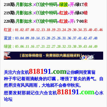
218期:
月影如水
ㄨ
⑴波中特码
«
绿波
»
开
:绿17
准
219期:
月影如水
ㄨ
⑴波中特码
«
红波
»
开
:绿43
错
220期:
月影如水
ㄨ
⑴波中特码
«
红波
»
开
:？00
未
红波：01 .02 .07 .08 .12 .13 .18 .19 .23 .24 .29 .30 .34 .35 .40 .45 .46
蓝波：03 .04 .09 .10 .14 .15 .20 .25 .26 .31 .36 .37 .41 .42 .47 .48
绿波：05 .06 .11 .16 .17 .21 .22 .27 .28 .32 .33 .38 .39 .43 .44 .49
8181
91
.com
关注六合玄机
让你瞬间变富翁
种子牢记着雨滴献身的叮嘱，增强了冒尖的勇气。自
然界没有风风雨雨，大地就不会春华秋实。
8181
91
.com
想要发财那就记住六合玄机
心水
论坛