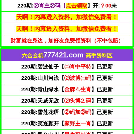
220期:
②肖主②码【
点击领取
】开:
？00
未
天啊！内幕透入资料。加微信免费看！
天啊！内幕透入资料。加微信免费看！
财富就在身边，加好友免费领资料（不中包赔）
777421.com
六合玄机
高手资料区
220期:碧波仙子【
㈡肖中平特
】已更新
220期:山川河流【
⑵波博㈡码
】已更新
220期:青山绿水【
金牌⒋生肖
】已更新
220期:天威无敌【
⑵头博⒉码
】已更新
220期:雪莲花语【
②码加③码
】已更新
220期:笑逐颜开【
家野主一肖
】已更新