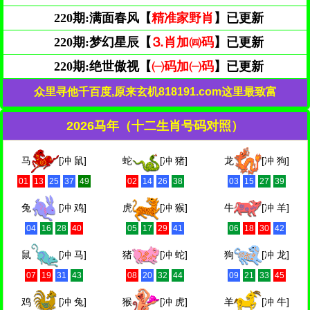
220期:
满面春风【
精准家野肖
】已更新
220期:
梦幻星辰【
⒊肖加㈣码
】已更新
220期:
绝世傲视【
㈠码加㈠码
】已更新
众里寻他千百度,原来玄机818191.com这里最致富
2026马年（十二生肖号码对照）
马
[冲 鼠]
蛇
[冲 猪]
龙
[冲 狗]
01
13
25
37
49
02
14
26
38
03
15
27
39
兔
[冲 鸡]
虎
[冲 猴]
牛
[冲 羊]
04
16
28
40
05
17
29
41
06
18
30
42
鼠
[冲 马]
猪
[冲 蛇]
狗
[冲 龙]
07
19
31
43
08
20
32
44
09
21
33
45
鸡
[冲 兔]
猴
[冲 虎]
羊
[冲 牛]