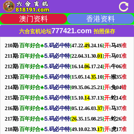
澳门资料
香港资料
777421.com
六合玄机论坛
拍照保存
210期:
百年好合
♣
⒌码必中特
[
47.22.
49
.24.16
]
开
:马49
准
211期:
百年好合
♣
⒌码必中特
[
22.04.31.30.
01
]
开
:马01
准
212期:
百年好合
♣
⒌码必中特
[
16.14.
06
.17.24
]
开
:牛06
准
213期:
百年好合
♣
⒌码必中特
[
15.05.14.
35
.10
]
开
:猴35
准
214期:
百年好合
♣
⒌码必中特
[
09.35.06.25.21
]
开
:兔04
错
215期:
百年好合
♣
⒌码必中特
[
15.10.
14
.37.13
]
开
:蛇14
准
216期:
百年好合
♣
⒌码必中特
[
05.12.46.03.
37
]
开
:马37
准
217期:
百年好合
♣
⒌码必中特
[
26
.35.15.08.25
]
开
:蛇26
准
218期:
百年好合
♣
⒌码必中特
[
49.10.02.39.
17
]
开
:虎17
准