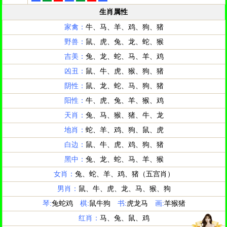
生肖属性
家禽：
牛、马、羊、鸡、狗、猪
野兽：
鼠、虎、兔、龙、蛇、猴
吉美：
兔、龙、蛇、马、羊、鸡
凶丑：
鼠、牛、虎、猴、狗、猪
阴性：
鼠、龙、蛇、马、狗、猪
阳性：
牛、虎、兔、羊、猴、鸡
天肖：
兔、马、猴、猪、牛、龙
地肖：
蛇、羊、鸡、狗、鼠、虎
白边：
鼠、牛、虎、鸡、狗、猪
黑中：
兔、龙、蛇、马、羊、猴
女肖：
兔、蛇、羊、鸡、猪（五宫肖）
男肖：
鼠、牛、虎、龙、马、猴、狗
琴:
兔蛇鸡
棋:
鼠牛狗
书:
虎龙马
画:
羊猴猪
红肖：
马、兔、鼠、鸡