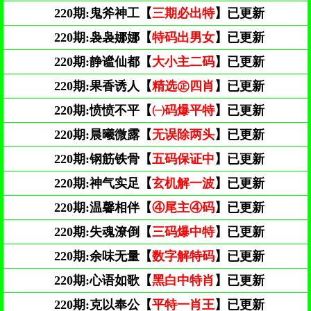
220期:
鬼斧神工【
三期必出特
】已更新
220期:
袅袅娜娜【
特码出男女
】已更新
220期:
静谧仙都【
大小主二码
】已更新
220期:
果香诱人【
精选㊣四肖
】已更新
220期:
愤愤不平【
㈠码爆平特
】已更新
220期:
晨曦微露【
无误除两头
】已更新
220期:
钢筋铁骨【
五码保证中
】已更新
220期:
神气实足【
玄机解一波
】已更新
220期:
温馨相伴【
④尾主④码
】已更新
220期:
失魂潦倒【
三码爆中特
】已更新
220期:
余味无量【
数字解特码
】已更新
220期:
心语如歌【
黑白中特肖
】已更新
220期:
克以奉公【
平特一肖王
】已更新