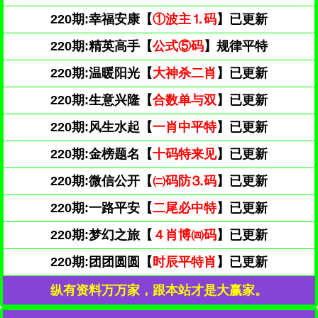
220期:幸福安康【
①波主⒈码
】已更新
220期:精英高手【
公式⑤码
】规律平特
220期:温暖阳光【
大神杀二肖
】已更新
220期:生意兴隆【
合数单与双
】已更新
220期:风生水起【
一肖中平特
】已更新
220期:金榜题名【
十码特来见
】已更新
220期:微信公开【
㈡码防⒊码
】已更新
220期:一路平安【
二尾必中特
】已更新
220期:梦幻之旅【
４肖博㈣码
】已更新
220期:团团圆圆【
时辰平特肖
】已更新
纵有资料万万家，跟本站才是大赢家。