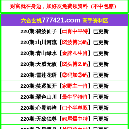
财富就在身边，加好友免费领资料（不中包赔）
777421.com
六合玄机
高手资料区
220期:碧波仙子【
㈡肖中平特
】已更新
220期:山川河流【
⑵波博㈡码
】已更新
220期:青山绿水【
金牌⒋生肖
】已更新
220期:天威无敌【
⑵头博⒉码
】已更新
220期:雪莲花语【
②码加③码
】已更新
220期:笑逐颜开【
家野主一肖
】已更新
220期:翠色山川【
最牛平特肖
】已更新
220期:心灵港湾【
㈢个半单双
】已更新
220期:无敌独尊【
㈣尾爆中特
】已更新