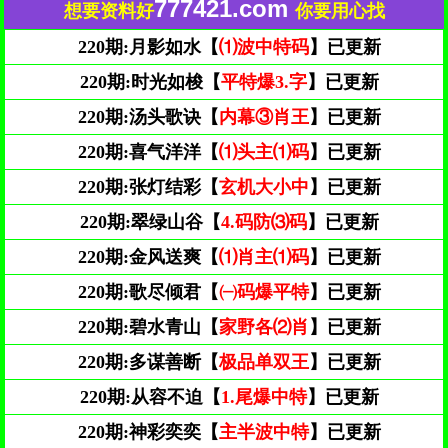
777421.com
想要资料好
你要用心找
220期:
月影如水【
⑴波中特码
】已更新
220期:
时光如梭【
平特爆3.字
】已更新
220期:
汤头歌诀【
内幕③肖王
】已更新
220期:
喜气洋洋【
⑴头主⑴码
】已更新
220期:
张灯结彩【
玄机大小中
】已更新
220期:
翠绿山谷【
4.码防⑶码
】已更新
220期:
金风送爽【
⑴肖主⑴码
】已更新
220期:
歌尽倾君【
㈠码爆平特
】已更新
220期:
碧水青山【
家野各⑵肖
】已更新
220期:
多谋善断【
极品单双王
】已更新
220期:
从容不迫【
1.尾爆中特
】已更新
220期:
神彩奕奕【
主半波中特
】已更新