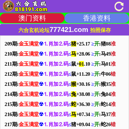
澳门资料
香港资料
777421.com
六合玄机论坛
拍照保存
209期:
金玉满堂
☢
⒈肖加⒉码
≤
猪
+25.17
≥
开
:猪08
准
210期:
金玉满堂
☢
⒈肖加⒉码
≤
马
+28.06
≥
开
:马49
准
211期:
金玉满堂
☢
⒈肖加⒉码
≤
鼠+
01
.10
≥
开
:马01
准
212期:
金玉满堂
☢
⒈肖加⒉码
≤
鼠+11.20
≥
开
:牛06
错
213期:
金玉满堂
☢
⒈肖加⒉码
≤
猴
+30.16
≥
开
:猴35
准
214期:
金玉满堂
☢
⒈肖加⒉码
≤
兔
+38.08
≥
开
:兔04
准
215期:
金玉满堂
☢
⒈肖加⒉码
≤
蛇
+36.30
≥
开
:蛇14
准
216期:
金玉满堂
☢
⒈肖加⒉码
≤
马
+07.34
≥
开
:马37
准
217期:
金玉满堂
☢
⒈肖加⒉码
≤
猪+09.04
≥
开
:蛇26
错