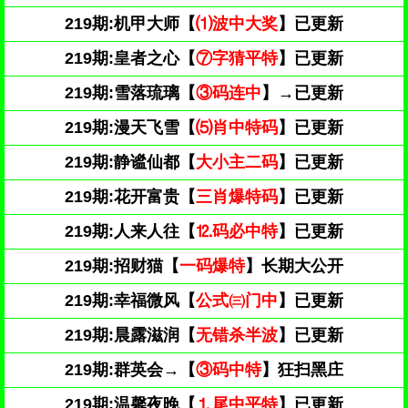
219期:机甲大师【
⑴波中大奖
】已更新
219期:皇者之心【
⑦字猜平特
】已更新
219期:雪落琉璃【
③码连中
】→已更新
219期:漫天飞雪【
⑸肖中特码
】已更新
219期:静谧仙都【
大小主二码
】已更新
219期:花开富贵【
三肖爆特码
】已更新
219期:人来人往【
⒓码必中特
】已更新
219期:招财猫【
一码爆特
】长期大公开
219期:幸福微风【
公式㈢门中
】已更新
219期:晨露滋润【
无错杀半波
】已更新
219期:群英会→【
③码中特
】狂扫黑庄
219期:温馨夜晚【
⒈尾中平特
】已更新