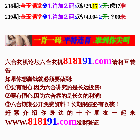
218期:
金玉满堂
☢
⒈肖加⒉码
≤
鸡+29.
17
≥
开
:虎17
准
219期:
金玉满堂
☢
⒈肖加⒉码
≤
鸡+43.04
≥
开
:？00
未
8181
91
.com
六合玄机论坛六合玄机
请相互转
告
如果你想赢钱就必须要做到:
①要有耐心.因为六合讲究的是长远投资!
②要有恒心.因为六合靠的是长久的利润!
③六合期期公开免费资料！长期跟踪必有收获！
赶紧介绍你身边的十个朋友一起来
www.
8181
91
.com
发财验证