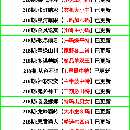
218期:
喜气洋洋【
⑴头主⑴码
】已更新
218期:
张灯结彩【
玄机大小中
】已更新
218期:
星河耀眼【
⒈码加⒋码
】已更新
218期:
金风送爽【
⑴肖主⑴码
】已更新
218期:
歌尽倾君【
㈠码爆平特
】已更新
218期:
翠绿山川【
家野各二肖
】已更新
218期:
多谋善断【
极品单双王
】已更新
218期:
从容不迫【
1.尾爆中特
】已更新
218期:
神彩奕奕【
主半波中特
】已更新
218期:
鬼斧神工【
三期必出特
】已更新
218期:
袅袅娜娜【
特码出男女
】已更新
218期:
龙吟霸岭【
大小主⒊码
】已更新
218期:
果香诱人【
精选㊣四肖
】已更新