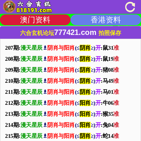
澳门资料
香港资料
777421.com
六合玄机论坛
拍照保存
207期:
漫天星辰
♗
阴肖与阳肖
(≤
阴肖
≥)
开
:鼠31
准
208期:
漫天星辰
♗
阴肖与阳肖
(≤
阴肖
≥)
开
:鼠19
准
209期:
漫天星辰
♗
阴肖与阳肖
(≤
阴肖
≥)
开
:猪08
准
210期:
漫天星辰
♗
阴肖与阳肖
(≤
阴肖
≥)
开
:马49
准
211期:
漫天星辰
♗
阴肖与阳肖
(≤
阴肖
≥)
开
:马01
准
212期:
漫天星辰
♗
阴肖与阳肖
(≤
阳肖
≥)
开
:牛06
准
213期:
漫天星辰
♗
阴肖与阳肖
(≤
阳肖
≥)
开
:猴35
准
214期:
漫天星辰
♗
阴肖与阳肖
(≤
阳肖
≥)
开
:兔04
准
215期:
漫天星辰
♗
阴肖与阳肖
(≤
阴肖
≥)
开
:蛇14
准