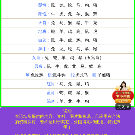
阴性：
鼠、龙、蛇、马、狗、猪
阳性：
牛、虎、兔、羊、猴、鸡
天肖：
兔、马、猴、猪、牛、龙
地肖：
蛇、羊、鸡、狗、鼠、虎
白边：
鼠、牛、虎、鸡、狗、猪
黑中：
兔、龙、蛇、马、羊、猴
女肖：
兔、蛇、羊、鸡、猪（五宫肖）
男肖：
鼠、牛、虎、龙、马、猴、狗
琴:
兔蛇鸡
棋:
鼠牛狗
书:
虎龙马
画:
羊猴猪
红肖：
马、兔、鼠、鸡
蓝肖：
蛇、虎、猪、猴
绿肖：
羊、龙、牛、狗
关闭 x
说明
本论坛所提供的内容、资料、图片和资讯，只应用在合法
的资料探讨，暂不适用于其它，外围博彩和使用。特此声
明！