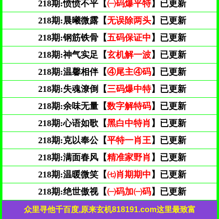
218期:
愤愤不平【
㈠码爆平特
】已更新
218期:
晨曦微露【
无误除两头
】已更新
218期:
钢筋铁骨【
五码保证中
】已更新
218期:
神气实足【
玄机解一波
】已更新
218期:
温馨相伴【
④尾主④码
】已更新
218期:
失魂潦倒【
三码爆中特
】已更新
218期:
余味无量【
数字解特码
】已更新
218期:
心语如歌【
黑白中特肖
】已更新
218期:
克以奉公【
平特一肖王
】已更新
218期:
满面春风【
精准家野肖
】已更新
218期:
温暖微笑【
㈦肖期期中
】已更新
218期:
绝世傲视【
㈠码加㈠码
】已更新
众里寻他千百度,原来玄机818191.com这里最致富