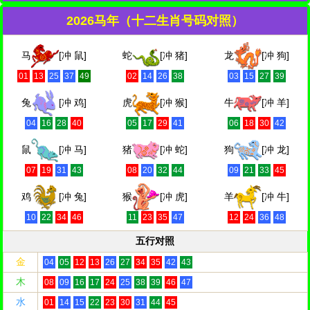
2026马年（十二生肖号码对照）
马
[冲 鼠]
蛇
[冲 猪]
龙
[冲 狗]
01
13
25
37
49
02
14
26
38
03
15
27
39
兔
[冲 鸡]
虎
[冲 猴]
牛
[冲 羊]
04
16
28
40
05
17
29
41
06
18
30
42
鼠
[冲 马]
猪
[冲 蛇]
狗
[冲 龙]
07
19
31
43
08
20
32
44
09
21
33
45
鸡
[冲 兔]
猴
[冲 虎]
羊
[冲 牛]
10
22
34
46
11
23
35
47
12
24
36
48
五行对照
金
04
05
12
13
26
27
34
35
42
43
木
08
09
16
17
24
25
38
39
46
47
水
01
14
15
22
23
30
31
44
45