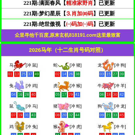
221期:
满面春风【
精准家野肖
】已更新
221期:
梦幻星辰【
⒊肖加㈣码
】已更新
221期:
绝世傲视【
㈠码加㈠码
】已更新
众里寻他千百度,原来玄机818191.com这里最致富
2026马年（十二生肖号码对照）
马
[冲 鼠]
蛇
[冲 猪]
龙
[冲 狗]
01
13
25
37
49
02
14
26
38
03
15
27
39
兔
[冲 鸡]
虎
[冲 猴]
牛
[冲 羊]
04
16
28
40
05
17
29
41
06
18
30
42
鼠
[冲 马]
猪
[冲 蛇]
狗
[冲 龙]
07
19
31
43
08
20
32
44
09
21
33
45
鸡
[冲 兔]
猴
[冲 虎]
羊
[冲 牛]