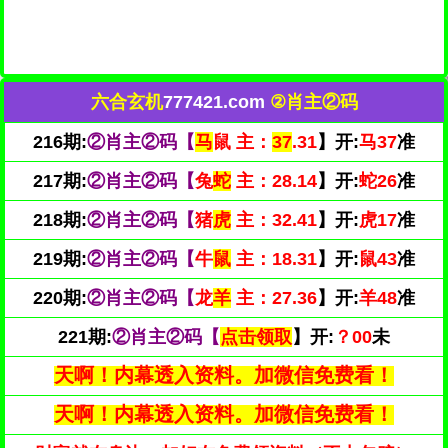
六合玄机
777421.com
②肖主②码
216期:
②肖主②码【
马
鼠 主：
37
.31
】开:
马37
准
217期:
②肖主②码【
兔
蛇
主：28.14
】开:
蛇26
准
218期:
②肖主②码【
猪
虎
主：32.41
】开:
虎17
准
219期:
②肖主②码【
牛
鼠
主：18.31
】开:
鼠43
准
220期:
②肖主②码【
龙
羊
主：27.36
】开:
羊48
准
221期:
②肖主②码【
点击领取
】开:
？00
未
天啊！内幕透入资料。加微信免费看！
天啊！内幕透入资料。加微信免费看！