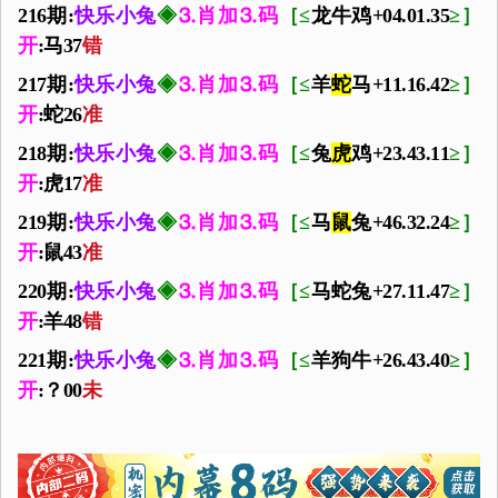
216期:
快乐小兔
◈
⒊肖加⒊码
［≤
龙牛鸡+04.01.35
≥］
开
:马37
错
217期:
快乐小兔
◈
⒊肖加⒊码
［≤
羊
蛇
马+11.16.42
≥］
开
:蛇26
准
218期:
快乐小兔
◈
⒊肖加⒊码
［≤
兔
虎
鸡+23.43.11
≥］
开
:虎17
准
219期:
快乐小兔
◈
⒊肖加⒊码
［≤
马
鼠
兔+46.32.24
≥］
开
:鼠43
准
220期:
快乐小兔
◈
⒊肖加⒊码
［≤
马蛇兔+27.11.47
≥］
开
:羊48
错
221期:
快乐小兔
◈
⒊肖加⒊码
［≤
羊狗牛+26.43.40
≥］
开
:？00
未