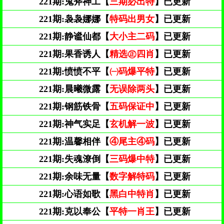
221期:
鬼斧神工【
三期必出特
】已更新
221期:
袅袅娜娜【
特码出男女
】已更新
221期:
静谧仙都【
大小主二码
】已更新
221期:
果香诱人【
精选㊣四肖
】已更新
221期:
愤愤不平【
㈠码爆平特
】已更新
221期:
晨曦微露【
无误除两头
】已更新
221期:
钢筋铁骨【
五码保证中
】已更新
221期:
神气实足【
玄机解一波
】已更新
221期:
温馨相伴【
④尾主④码
】已更新
221期:
失魂潦倒【
三码爆中特
】已更新
221期:
余味无量【
数字解特码
】已更新
221期:
心语如歌【
黑白中特肖
】已更新
221期:
克以奉公【
平特一肖王
】已更新