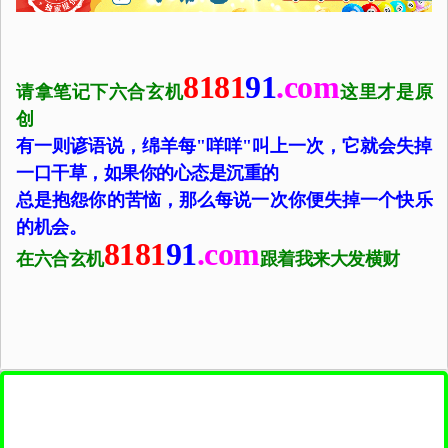
8181
91
.com
请拿笔记下六合玄机
这里才是原
创
有一则谚语说，绵羊每"咩咩"叫上一次，它就会失掉
一口干草，如果你的心态是沉重的
总是抱怨你的苦恼，那么每说一次你便失掉一个快乐
的机会。
8181
91
.com
在六合玄机
跟着我来大发横财