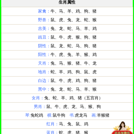
生肖属性
家禽：
牛、马、羊、鸡、狗、猪
野兽：
鼠、虎、兔、龙、蛇、猴
吉美：
兔、龙、蛇、马、羊、鸡
凶丑：
鼠、牛、虎、猴、狗、猪
阴性：
鼠、龙、蛇、马、狗、猪
阳性：
牛、虎、兔、羊、猴、鸡
天肖：
兔、马、猴、猪、牛、龙
地肖：
蛇、羊、鸡、狗、鼠、虎
白边：
鼠、牛、虎、鸡、狗、猪
黑中：
兔、龙、蛇、马、羊、猴
女肖：
兔、蛇、羊、鸡、猪（五宫肖）
男肖：
鼠、牛、虎、龙、马、猴、狗
琴:
兔蛇鸡
棋:
鼠牛狗
书:
虎龙马
画:
羊猴猪
红肖：
马、兔、鼠、鸡
蓝肖：
蛇、虎、猪、猴