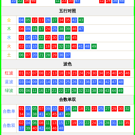
10
22
34
46
11
23
35
47
12
24
36
48
五行对照
金
04
05
12
13
26
27
34
35
42
43
木
08
09
16
17
24
25
38
39
46
47
水
01
14
15
22
23
30
31
44
45
火
02
03
10
11
18
19
32
33
40
41
48
49
土
06
07
20
21
28
29
36
37
波色
红波
01
02
07
08
12
13
18
19
23
24
29
30
34
35
40
45
46
蓝波
03
04
09
10
14
15
20
25
26
31
36
37
41
42
47
48
绿波
05
06
11
16
17
21
22
27
28
32
33
38
39
43
44
49
合数单双
01
03
05
07
09
10
12
14
16
18
21
23
25
27
29
30
32
合数单
34
36
38
41
43
45
47
49
02
04
06
08
11
13
15
17
19
20
22
24
26
28
31
33
35
合数双
37
39
40
42
44
46
48