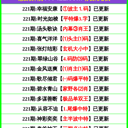
221期:
幸福安康【
①波主⒈码
】已更新
221期:
时光如梭【
平特爆3.字
】已更新
221期:
汤头歌诀【
内幕③肖王
】已更新
221期:
喜气洋洋【
⑴头主⑴码
】已更新
221期:
张灯结彩【
玄机大小中
】已更新
221期:
翠绿山谷【
4.码防⑶码
】已更新
221期:
金风送爽【
⑴肖主⑴码
】已更新
221期:
歌尽倾君【
㈠码爆平特
】已更新
221期:
碧水青山【
家野各⑵肖
】已更新
221期:
多谋善断【
极品单双王
】已更新
221期:
从容不迫【
1.尾爆中特
】已更新
221期:
神彩奕奕【
主半波中特
】已更新